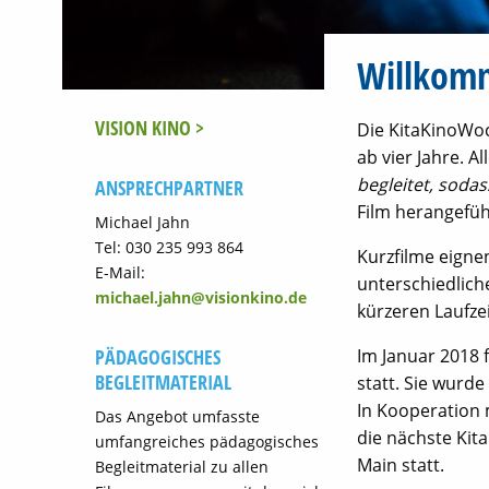
Willkom
VISION KINO >
Die KitaKinoWoc
ab vier Jahre. 
begleitet, soda
ANSPRECHPARTNER
Film herangefüh
Michael Jahn
Tel: 030 235 993 864
Kurzfilme eigne
E-Mail:
unterschiedlich
michael.jahn@visionkino.de
kürzeren Laufze
Im Januar 2018 
PÄDAGOGISCHES
BEGLEITMATERIAL
statt. Sie wurd
In Kooperation 
Das Angebot umfasste
die nächste Kit
umfangreiches pädagogisches
Main statt.
Begleitmaterial zu allen