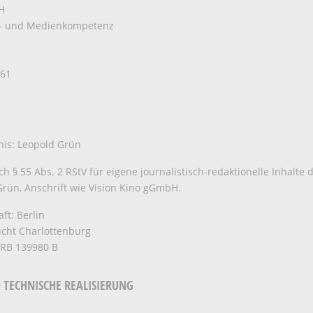
H
m- und Medienkompetenz
 61
nis: Leopold Grün
h § 55 Abs. 2 RStV für eigene journalistisch-redaktionelle Inhalte 
rün, Anschrift wie Vision Kino gGmbH.
aft: Berlin
icht Charlottenburg
HRB 139980 B
 TECHNISCHE REALISIERUNG