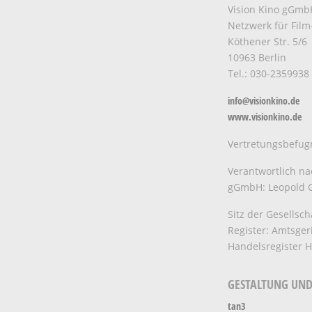
Vision Kino gGmb
Netzwerk für Fil
Köthener Str. 5/6
10963 Berlin
Tel.: 030-2359938
info@visionkino.de
www.visionkino.de
Vertretungsbefug
Verantwortlich nac
gGmbH: Leopold G
Sitz der Gesellsch
Register: Amtsger
Handelsregister 
GESTALTUNG UND
tan3