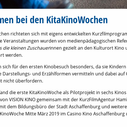
men bei den KitaKinoWochen
hen richteten sich mit eigens entwickelten Kurzfilmprogr
Alle Veranstaltungen wurden von medienpädagogischen Refe
ss die kleinen Zuschauer
innen gezielt an den Kulturort Kin
rt werden.
n sich für den ersten Kinobesuch besonders, da sie Kindern
e Darstellungs- und Erzählformen vermitteln und dabei auf
it nicht überfordern.
fand die erste KitaKinoWoche als Pilotprojekt in sechs Kino
e von VISION KINO gemeinsam mit der KurzFilmAgentur Hamb
mit dem Bildungsbüro der Stadt Aschaffenburg und weitere
aKinoWoche Mitte März 2019 im Casino Kino Aschaffenburg u