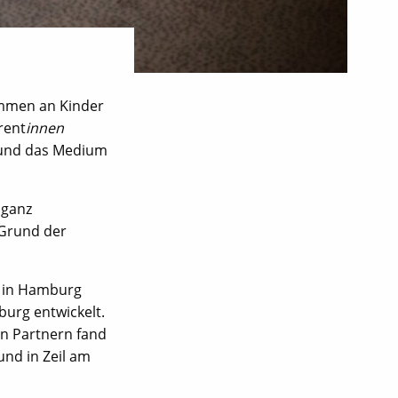
ammen an Kinder
rent
innen
o und das Medium
 ganz
 Grund der
s in Hamburg
urg entwickelt.
n Partnern fand
nd in Zeil am