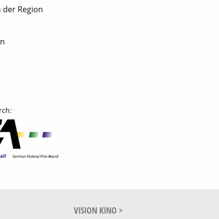
n der Region
en
rch:
VISION KINO >